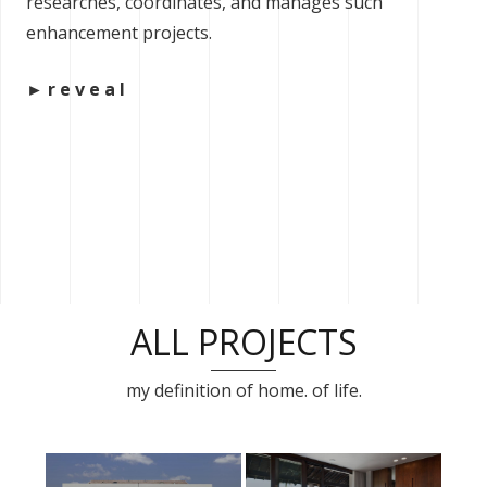
researches, coordinates, and manages such
enhancement projects.
►
r e v e a l
ALL PROJECTS
my definition of home. of life.