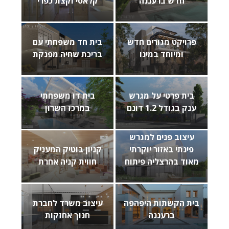
חדש ברעננה
קלאסי וקצת כפרי
פרויקט מגורים חדש
בית חד משפחתי עם
ומיוחד במינו
בריכת שחיה מפנקת
בית פרטי על מגרש
בית דו משפחתי
ענק בגודל 1.2 דונם
במרכז השרון
עיצוב פנים למגרש
פינתי באזור יוקרתי
קניון בוטיק המעניק
מאוד בהרצליה פיתוח
חווית קניה אחרת
בית הקשתות היפהפה
עיצוב משרד לחברת
ברעננה
חנוך אחזקות