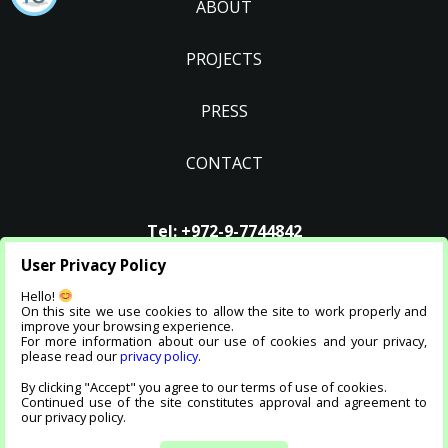
ABOUT
PROJECTS
PRESS
CONTACT
Tel:
+972-9-7744842
Email
:
info@jvb.co.il
User Privacy Policy
Hello!
On this site we use cookies to allow the site to work properly and
improve your browsing experience.
For more information about our use of cookies and your privacy,
please read our
privacy policy
.
By clicking "Accept" you agree to our terms of use of cookies.
בניית אתרים ושיווק דיגיטלי
Continued use of the site constitutes approval and agreement to
our privacy policy.
Accessibility Statement |
Privacy Policy