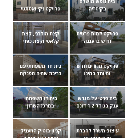
בית נופש מושלם
בקיסריה
פרויקט נקי ואסתטי
פרויקט יזמות פרטית
קצת מודרני, קצת
חדש ברעננה
קלאסי וקצת כפרי
פרויקט מגורים חדש
בית חד משפחתי עם
ומיוחד במינו
בריכת שחיה מפנקת
בית פרטי על מגרש
בית דו משפחתי
ענק בגודל 1.2 דונם
במרכז השרון
עיצוב משרד לחברת
קניון בוטיק המעניק
חנוך אחזקות
חווית קניה אחרת