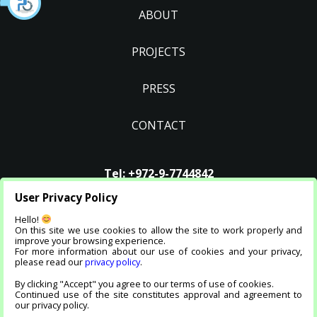
ABOUT
PROJECTS
PRESS
CONTACT
Tel:
+972-9-7744842
Email
:
info@jvb.co.il
User Privacy Policy
Hello!
On this site we use cookies to allow the site to work properly and
improve your browsing experience.
For more information about our use of cookies and your privacy,
please read our
privacy policy
.
By clicking "Accept" you agree to our terms of use of cookies.
בניית אתרים ושיווק דיגיטלי
Continued use of the site constitutes approval and agreement to
our privacy policy.