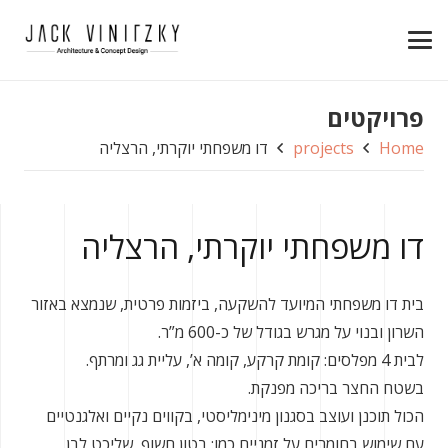
פרויקטים
Home
projects
דו משפחתי יוקרתי, הרצליה
דו משפחתי יוקרתי, הרצליה
בית דו משפחתי המיועד להשקעה, ביזמות פרטית, שנמצא באזור
השרון ובנוי על מגרש בגודל של כ-600 מ”ר.
לבית 4 מפלסים: קומת קרקע, קומה א’, עליית גג ומרתף.
בשטח החצר בריכה מפנקת.
הכול תוכנן ועוצב בסגנון מינימליסטי, בקווים נקיים ואלגנטיים
עם שימוש בחומרים על זמניים כמו: בטון חשוף, שליכט לבן,